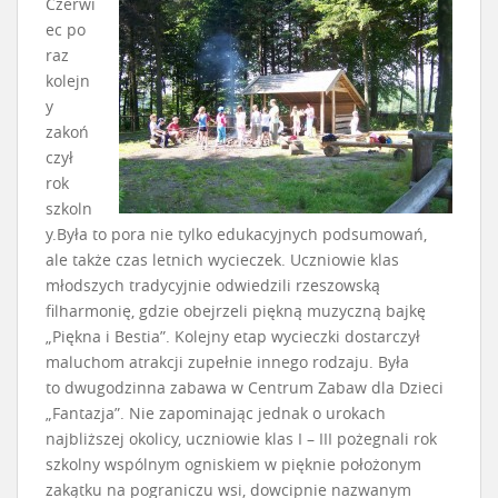
Czerwi
ec po
raz
kolejn
y
zakoń
czył
rok
szkoln
y.Była to pora nie tylko edukacyjnych podsumowań,
ale także czas letnich wycieczek. Uczniowie klas
młodszych tradycyjnie odwiedzili rzeszowską
filharmonię, gdzie obejrzeli piękną muzyczną bajkę
„Piękna i Bestia”. Kolejny etap wycieczki dostarczył
maluchom atrakcji zupełnie innego rodzaju. Była
to dwugodzinna zabawa w Centrum Zabaw dla Dzieci
„Fantazja”. Nie zapominając jednak o urokach
najbliższej okolicy, uczniowie klas I – III pożegnali rok
szkolny wspólnym ogniskiem w pięknie położonym
zakątku na pograniczu wsi, dowcipnie nazwanym