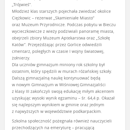
„Trójwieś”.
Młodzież klas starszych pojechała zwiedzać okolice
Ciężkowic – rezerwat „Skamieniałe Miasto”
oraz Muzeum Przyrodnicze. Podczas pobytu w Bieczu
wycieczkowicze z wieży podziwiali panoramę miasta,
obejrzeli zbiory Muzeum Aptekarstwa oraz „Szkołę
Katów”. Przejeżdżając przez Gorlice odwiedzili
cmentarz, poległych w czasie I wojny światowej,
żołnierzy.
Dla uczniów gimnazjum miniony rok szkolny był
ostatnim, który spędzili w murach różańskiej szkoły.
Dalszą gimnazjalną naukę kontynuować będą
w nowym Gimnazjum w Wiśniowej.Gimnazjaliści
z klasy III zakończyli swoją edukację miłym akcentem
uzyskując wysoki wynik egzaminu – śr. 64,4 p. Okazał
się najlepszym wynikiem w gminie oraz jednym
z najwyższych w województwie podkarpackim.
Szkolna społeczność pożegnała również nauczycieli
przechodzących na emeryturę – pracującą