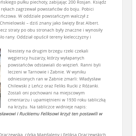
eńskiego pułku piechoty, zabijając 200 Rosjan. Ksiądz
 rękach zagrzewał powstańców do boju. Pobici
 Pińczowa. W oddziale powstańczym walczył z
hmielowski – dziś znany jako święty Brat Albert.
ecz straty po obu stronach były znaczne i wynosiły
o rany. Oddział opuścił tereny kielecczyzny i
Niestety na drugim brzegu rzeki czekali
węgierscy huzarzy, którzy wyłapanych
powstańców odstawiali do więzień. Ranni byli
leczeni w Tarnowie i Żabnie. W wyniku
odniesionych ran w Żabnie zmarli: Władysław
Chilewski z Leńcz oraz Feliks Rucki z Różanki.
Zostali oni pochowani na miejscowym
cmentarzu i upamiętnieni w 1930 roku tabliczką
na krzyżu. Na tabliczce widnieje napis:
awowi i Ruckiemu Feliksowi krzyż ten postawili w
 Oraczewska, córka Magdaleny i Feliksa Oraczewskich.