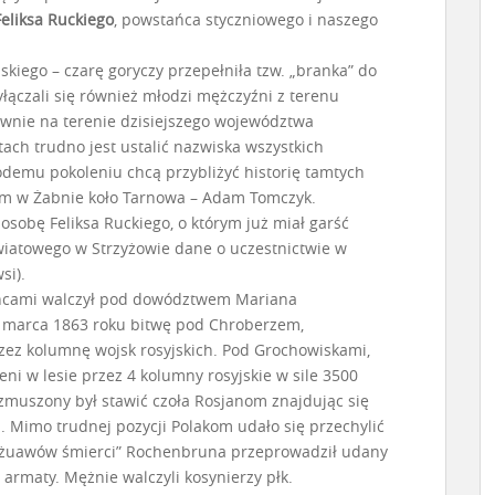
Feliksa Ruckiego
, powstańca styczniowego i naszego
kiego – czarę goryczy przepełniła tzw. „branka” do
łączali się również młodzi mężczyźni z terenu
łównie na terenie dzisiejszego województwa
tach trudno jest ustalić nazwiska wszystkich
odemu pokoleniu chcą przybliżyć historię tamtych
um w Żabnie koło Tarnowa – Adam Tomczyk.
osobę Feliksa Ruckiego, o którym już miał garść
wiatowego w Strzyżowie dane o uczestnictwie w
si).
ańcami walczył pod dowództwem Mariana
17 marca 1863 roku bitwę pod Chroberzem,
przez kolumnę wojsk rosyjskich. Pod Grochowiskami,
ni w lesie przez 4 kolumny rosyjskie w sile 3500
 zmuszony był stawić czoła Rosjanom znajdując się
 Mimo trudnej pozycji Polakom udało się przechylić
 „żuawów śmierci” Rochenbruna przeprowadził udany
 armaty. Mężnie walczyli kosynierzy płk.