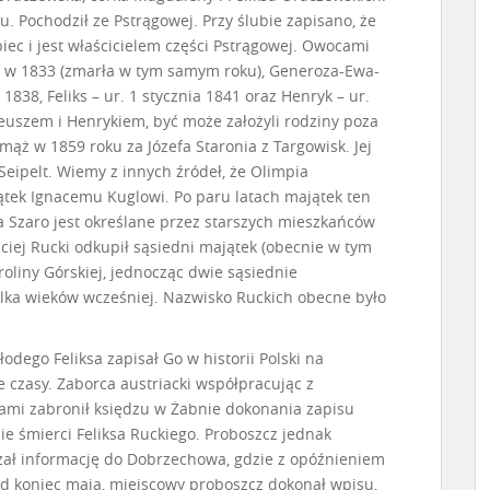
u. Pochodził ze Pstrągowej. Przy ślubie zapisano, że
biec i jest właścicielem części Pstrągowej. Owocami
a w 1833 (zmarła w tym samym roku), Generoza-Ewa-
 1838, Feliks – ur. 1 stycznia 1841 oraz Henryk – ur.
deuszem i Henrykiem, być może założyli rodziny poza
 mąż w 1859 roku za Józefa Staronia z Targowisk. Jej
Seipelt. Wiemy z innych źródeł, że Olimpia
ątek Ignacemu Kuglowi. Po paru latach majątek ten
 Szaro jest określane przez starszych mieszkańców
ciej Rucki odkupił sąsiedni majątek (obecnie w tym
roliny Górskiej, jednocząc dwie sąsiednie
 kilka wieków wcześniej. Nazwisko Ruckich obecne było
odego Feliksa zapisał Go w historii Polski na
 czasy. Zaborca austriacki współpracując z
ami zabronił księdzu w Żabnie dokonania zapisu
e śmierci Feliksa Ruckiego. Proboszcz jednak
zał informację do Dobrzechowa, gdzie z opóźnieniem
od koniec maja, miejscowy proboszcz dokonał wpisu,