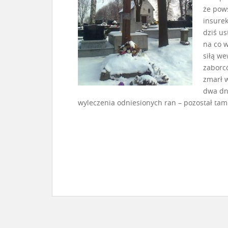
że pow
insurek
dziś us
na co w
siłą we
zaborcó
zmarł 
dwa dni
wyleczenia odniesionych ran – pozostał tam