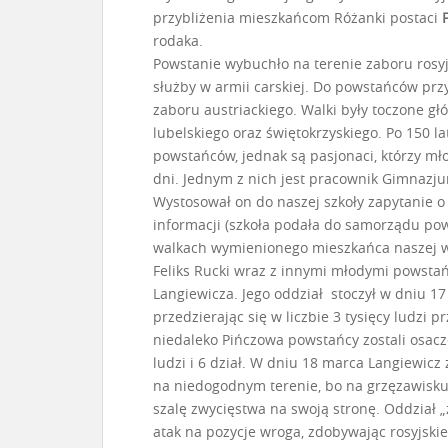
przybliżenia mieszkańcom Różanki postaci
rodaka.
Powstanie wybuchło na terenie zaboru rosyjs
służby w armii carskiej. Do powstańców przy
zaboru austriackiego. Walki były toczone g
lubelskiego oraz świętokrzyskiego. Po 150 la
powstańców, jednak są pasjonaci, którzy mł
dni. Jednym z nich jest pracownik Gimnazj
Wystosował on do naszej szkoły zapytanie o 
informacji (szkoła podała do samorządu po
walkach wymienionego mieszkańca naszej w
Feliks Rucki wraz z innymi młodymi powst
Langiewicza. Jego oddział stoczył w dniu 
przedzierając się w liczbie 3 tysięcy ludzi 
niedaleko Pińczowa powstańcy zostali osacze
ludzi i 6 dział. W dniu 18 marca Langiewicz
na niedogodnym terenie, bo na grzęzawisku.
szalę zwycięstwa na swoją stronę. Oddział
atak na pozycje wroga, zdobywając rosyjskie