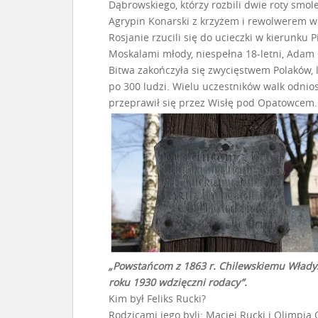
Dąbrowskiego, którzy rozbili dwie roty smol
Agrypin Konarski z krzyżem i rewolwerem w
Rosjanie rzucili się do ucieczki w kierunku
Moskalami młody, niespełna 18-letni, Adam C
Bitwa zakończyła się zwycięstwem Polaków, l
po 300 ludzi. Wielu uczestników walk odniosł
przeprawił się przez Wisłę pod Opatowcem.
„Powstańcom z 1863 r. Chilewskiemu Władysł
roku 1930 wdzięczni rodacy”.
Kim był Feliks Rucki?
Rodzicami jego byli: Maciej Rucki i Olimpia