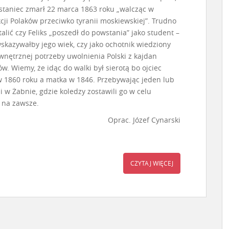
staniec zmarł 22 marca 1863 roku „walcząc w
cji Polaków przeciwko tyranii moskiewskiej”. Trudno
talić czy Feliks „poszedł do powstania” jako student –
skazywałby jego wiek, czy jako ochotnik wiedziony
wnętrznej potrzeby uwolnienia Polski z kajdan
w. Wiemy, że idąc do walki był sierotą bo ojciec
w 1860 roku a matka w 1846. Przebywając jeden lub
 w Żabnie, gdzie koledzy zostawili go w celu
 na zawsze.
Oprac. Józef Cynarski
CZYTAJ WIĘCEJ