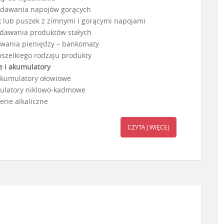
ydawania napojów gorących
 lub puszek z zimnymi i gorącymi napojami
dawania produktów stałych
wania pieniędzy – bankomaty
wszelkiego rodzaju produkty
e i akumulatory
 akumulatory ołowiowe
umulatory niklowo-kadmowe
terie alkaliczne
CZYTAJ WIĘCEJ