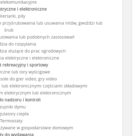
 telekomunikacyjne
tryczne i elektroniczne
iertarki, piły
ub przyśrubowania lub usuwania nitów, gwoździ lub
śrub
 lutowania lub podobnych zastosowań
dzia do rozpylania
ędzia służące do prac ogrodowych
ia elektryczne i elektroniczne
t rekreacyjny i sportowy
ryczne lub tory wyścigowe
ole do gier video, gry video
i lub elektronicznymi częściami składowymi
 elektrycznym lub elektronicznym
o nadzoru i kontroli
Czujniki dymu
gulatory ciepła
 Termostaty
 używane w gospodarstwie domowym
ty do wydawania