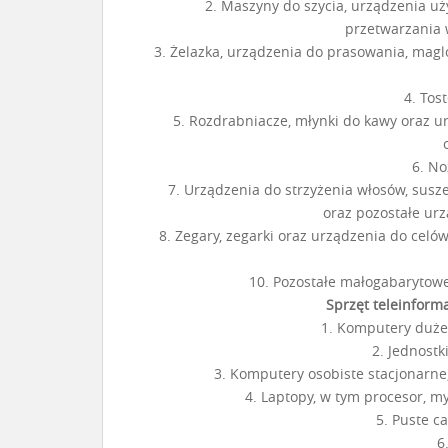
2. Maszyny do szycia, urządzenia uży
przetwarzania 
3. Żelazka, urządzenia do prasowania, magl
4. Tos
5. Rozdrabniacze, młynki do kawy oraz u
6. No
7. Urządzenia do strzyżenia włosów, susz
oraz pozostałe urz
8. Zegary, zegarki oraz urządzenia do cel
10. Pozostałe małogabaryto
Sprzęt teleinform
1. Komputery duże 
2. Jednostk
3. Komputery osobiste stacjonarne,
4. Laptopy, w tym procesor, my
5. Puste c
6