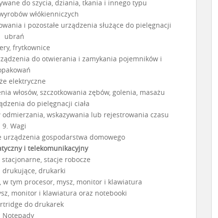
wane do szycia, dziania, tkania i innego typu
wyrobów włókienniczych
owania i pozostałe urządzenia służące do pielęgnacji
ubrań
tery, frytkownice
rządzenia do otwierania i zamykania pojemników i
opakowań
że elektryczne
enia włosów, szczotkowania zębów, golenia, masażu
ądzenia do pielęgnacji ciała
ów odmierzania, wskazywania lub rejestrowania czasu
9. Wagi
we urządzenia gospodarstwa domowego
atyczny i telekomunikacyjny
stacjonarne, stacje robocze
i drukujące, drukarki
 w tym procesor, mysz, monitor i klawiatura
sz, monitor i klawiatura oraz notebooki
artridge do drukarek
. Notepady