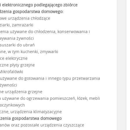
i elektronicznego podlegającego zbiórce
dzenia gospodarstwa domowego:
towe urządzenia chłodzące
ziarki, zamrażarki
zenia używane do chłodzenia, konserwowania i
wywania żywności
, suszarki do ubrań
nne, w tym kuchenki, zmywarki
ece elektryczne
yczne płyty grzejne
Mikrofalówki
 używane do gotowania i innego typu przetwarzania
żywności
zne urządzenia grzejne
a używane do ogrzewania pomieszczeń, łóżek, mebli
oczynkowych
yczne, urządzenia klimatyzacyjne
dzenia gospodarstwa domowego
anów oraz pozostałe urządzenia czyszczące