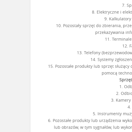
7. Sp
8. Elektryczne i ele
9. Kalkulator
10. Pozostały sprzęt do zbierania, pr
przekazywania inf
11. Terminale
12. F
13. Telefony (bezprzewodo
14. Systemy zgłosze
15. Pozostałe produkty lub sprzęt służący 
pomocą technol
Sprzę
1. Odb
2. Odbio
3. Kamery 
4.
5. Instrumenty muz
6. Pozostałe produkty lub urządzenia wy
lub obrazów, w tym sygnałów, lub wykor