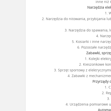
inne niż
Narzędzia elek
1. W
2. Narzędzia do nitowania, przybijania l
3. Narzędzia do spawania,
4. Narzę
5. Kosiarki i inne narz
6. Pozostałe narzędz
Zabawki, sprzę
1. Kolejki elekt
2. Kieszonkowe kons
3. Sprzęt sportowy z elektrycznym
4. Zabawki z mechanizmem
Przyrządy d
1. 
2. Re
3.
4. Urządzenia pomiarowe
Automa