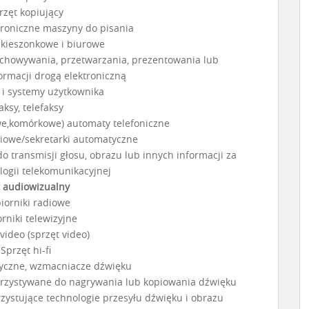
rzęt kopiujący
ktroniczne maszyny do pisania
y kieszonkowe i biurowe
zechowywania, przetwarzania, prezentowania lub
ormacji drogą elektroniczną
 i systemy użytkownika
aksy, telefaksy
we,komórkowe) automaty telefoniczne
niowe/sekretarki automatyczne
do transmisji głosu, obrazu lub innych informacji za
ogii telekomunikacyjnej
t audiowizualny
iorniki radiowe
rniki telewizyjne
video (sprzęt video)
 Sprzęt hi-fi
yczne, wzmacniacze dźwięku
korzystywane do nagrywania lub kopiowania dźwięku
zystujące technologie przesyłu dźwięku i obrazu