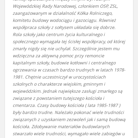
Wojewódzkiej Rady Narodowej, członkiem OSP, ZSL,
zaangażowanym w działalność Kółka Rolniczego,
komitetu budowy wodociągu i gazociągu. Również
współpraca szkoły z sołtysem układała się dobrze.
Rola szkoły jako centrum życia kulturalnego i
społecznego wymagała tej ścisłej współpracy, od której
zmarły nigdy się nie uchylał. Szczególnie jestem mu
wdzięczna za aktywną pomoc przy remoncie
kapitalnym szkoły, budowie kotłowni i centralnego
ogrzewania w czasach bardzo trudnych w latach 1978-
1981. Chętnie uczestniczył w uroczystościach
szkolnych o charakterze wiejskim, gminnym i
wojewódzkim. Jednak największe zasługi zmarłego są
związane z powstaniem tutejszego kościoła i
cmentarza. Czasy budowy kościoła ( lata 1985-1987 )
były bardzo trudne. Należało pokonać wiele trudności
związanych z uzyskaniem zezwoleń jak i samą budową
kościoła. Zdobywanie materiałów budowlanych
stwarzało wiele trudności, wymagało wiele zabiegów u