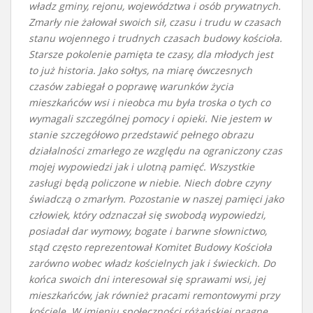
władz gminy, rejonu, województwa i osób prywatnych.
Zmarły nie żałował swoich sił, czasu i trudu w czasach
stanu wojennego i trudnych czasach budowy kościoła.
Starsze pokolenie pamięta te czasy, dla młodych jest
to już historia. Jako sołtys, na miarę ówczesnych
czasów zabiegał o poprawę warunków życia
mieszkańców wsi i nieobca mu była troska o tych co
wymagali szczególnej pomocy i opieki. Nie jestem w
stanie szczegółowo przedstawić pełnego obrazu
działalności zmarłego ze względu na ograniczony czas
mojej wypowiedzi jak i ulotną pamięć. Wszystkie
zasługi będą policzone w niebie. Niech dobre czyny
świadczą o zmarłym. Pozostanie w naszej pamięci jako
człowiek, który odznaczał się swobodą wypowiedzi,
posiadał dar wymowy, bogate i barwne słownictwo,
stąd często reprezentował Komitet Budowy Kościoła
zarówno wobec władz kościelnych jak i świeckich. Do
końca swoich dni interesował się sprawami wsi, jej
mieszkańców, jak również pracami remontowymi przy
kościele. W imieniu społeczności różańskiej pragnę