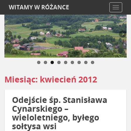
WITAMY W RÓŻANCE
TOGGLE
Miesiąc:
kwiecień 2012
Odejście śp. Stanisława
Cynarskiego –
wieloletniego, byłego
sołtysa wsi