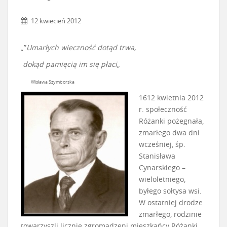
12 kwiecień 2012
„”
Umarłych wieczność dotąd trwa,
dokąd pamięcią im się płaci
„
Wisława Szymborska
1612 kwietnia 2012
r. społeczność
Różanki pożegnała,
zmarłego dwa dni
wcześniej, śp.
Stanisława
Cynarskiego –
wieloletniego,
byłego sołtysa wsi.
W ostatniej drodze
zmarłego, rodzinie
towarzyszli licznie zgromadzeni mieszkańcy Różanki,