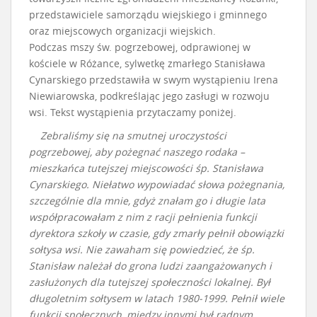
przedstawiciele samorządu wiejskiego i gminnego
oraz miejscowych organizacji wiejskich.
Podczas mszy św. pogrzebowej, odprawionej w
kościele w Różance, sylwetkę zmarłego Stanisława
Cynarskiego przedstawiła w swym wystąpieniu Irena
Niewiarowska, podkreślając jego zasługi w rozwoju
wsi. Tekst wystąpienia przytaczamy poniżej.
Zebraliśmy się na smutnej uroczystości
pogrzebowej, aby pożegnać naszego rodaka –
mieszkańca tutejszej miejscowości śp. Stanisława
Cynarskiego. Niełatwo wypowiadać słowa pożegnania,
szczególnie dla mnie, gdyż znałam go i długie lata
współpracowałam z nim z racji pełnienia funkcji
dyrektora szkoły w czasie, gdy zmarły pełnił obowiązki
sołtysa wsi. Nie zawaham się powiedzieć, że śp.
Stanisław należał do grona ludzi zaangażowanych i
zasłużonych dla tutejszej społeczności lokalnej. Był
długoletnim sołtysem w latach 1980-1999. Pełnił wiele
funkcji społecznych, między innymi był radnym