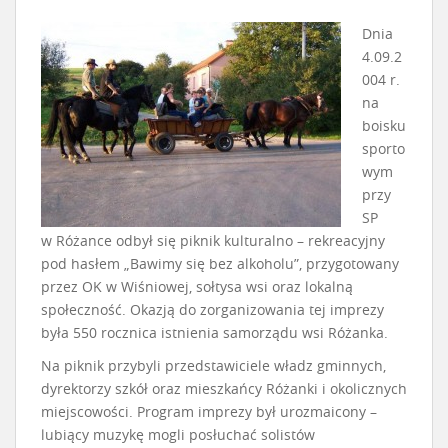
Dnia
4.09.2
004 r.
na
boisku
sporto
wym
przy
SP
w Różance odbył się piknik kulturalno – rekreacyjny
pod hasłem „Bawimy się bez alkoholu”, przygotowany
przez OK w Wiśniowej, sołtysa wsi oraz lokalną
społeczność. Okazją do zorganizowania tej imprezy
była 550 rocznica istnienia samorządu wsi Różanka.
Na piknik przybyli przedstawiciele władz gminnych,
dyrektorzy szkół oraz mieszkańcy Różanki i okolicznych
miejscowości. Program imprezy był urozmaicony –
lubiący muzykę mogli posłuchać solistów