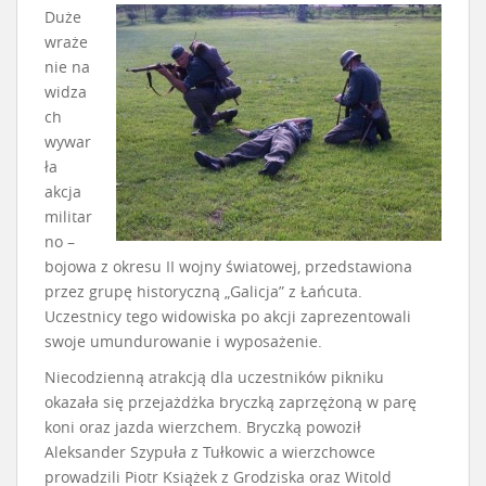
Duże
wraże
nie na
widza
ch
wywar
ła
akcja
militar
no –
bojowa z okresu II wojny światowej, przedstawiona
przez grupę historyczną „Galicja” z Łańcuta.
Uczestnicy tego widowiska po akcji zaprezentowali
swoje umundurowanie i wyposażenie.
Niecodzienną atrakcją dla uczestników pikniku
okazała się przejażdżka bryczką zaprzężoną w parę
koni oraz jazda wierzchem. Bryczką powoził
Aleksander Szypuła z Tułkowic a wierzchowce
prowadzili Piotr Książek z Grodziska oraz Witold