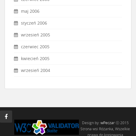
maj 2006
styczeń 2006
wrzesień 2005
czerwiec 2005
kwiecień 2005
wrzesień 2004
Design by:
wPeczar
ⓒ 2015
Strona wsi Różanka, Wszelkie
prawa do kopiowania