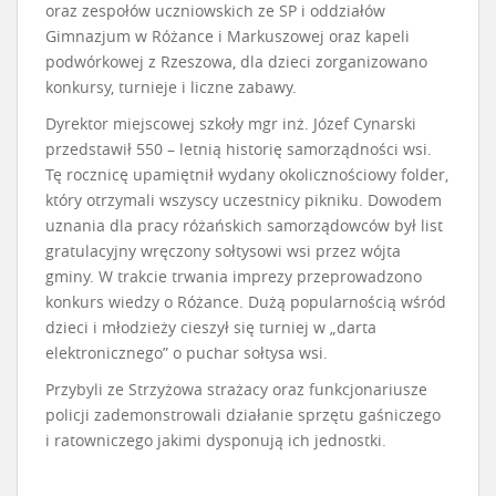
oraz zespołów uczniowskich ze SP i oddziałów
Gimnazjum w Różance i Markuszowej oraz kapeli
podwórkowej z Rzeszowa, dla dzieci zorganizowano
konkursy, turnieje i liczne zabawy.
Dyrektor miejscowej szkoły mgr inż. Józef Cynarski
przedstawił 550 – letnią historię samorządności wsi.
Tę rocznicę upamiętnił wydany okolicznościowy folder,
który otrzymali wszyscy uczestnicy pikniku. Dowodem
uznania dla pracy różańskich samorządowców był list
gratulacyjny wręczony sołtysowi wsi przez wójta
gminy. W trakcie trwania imprezy przeprowadzono
konkurs wiedzy o Różance. Dużą popularnością wśród
dzieci i młodzieży cieszył się turniej w „darta
elektronicznego” o puchar sołtysa wsi.
Przybyli ze Strzyżowa strażacy oraz funkcjonariusze
policji zademonstrowali działanie sprzętu gaśniczego
i ratowniczego jakimi dysponują ich jednostki.