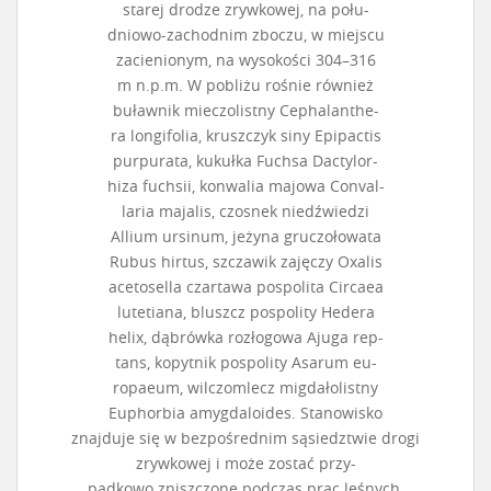
starej drodze zrywkowej, na połu-
dniowo-zachodnim zboczu, w miejscu
zacienionym, na wysokości 304–316
m n.p.m. W pobliżu rośnie również
buławnik mieczolistny Cephalanthe-
ra longifolia, kruszczyk siny Epipactis
purpurata, kukułka Fuchsa Dactylor-
hiza fuchsii, konwalia majowa Conval-
laria majalis, czosnek niedźwiedzi
Allium ursinum, jeżyna gruczołowata
Rubus hirtus, szczawik zajęczy Oxalis
acetosella czartawa pospolita Circaea
lutetiana, bluszcz pospolity Hedera
helix, dąbrówka rozłogowa Ajuga rep-
tans, kopytnik pospolity Asarum eu-
ropaeum, wilczomlecz migdałolistny
Euphorbia amygdaloides. Stanowisko
znajduje się w bezpośrednim sąsiedztwie drogi
zrywkowej i może zostać przy-
padkowo zniszczone podczas prac leśnych.