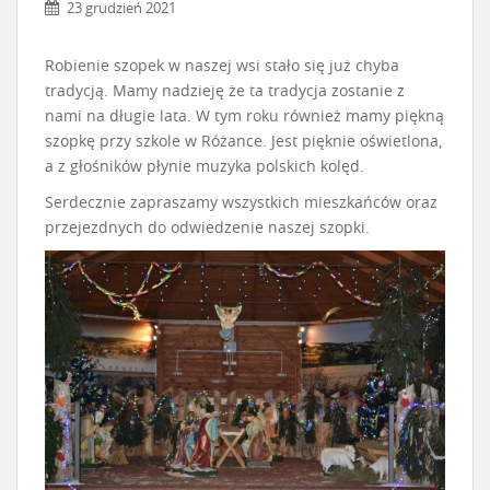
23 grudzień 2021
Robienie szopek w naszej wsi stało się już chyba
tradycją. Mamy nadzieję że ta tradycja zostanie z
nami na długie lata. W tym roku również mamy piękną
szopkę przy szkole w Różance. Jest pięknie oświetlona,
a z głośników płynie muzyka polskich kolęd.
Serdecznie zapraszamy wszystkich mieszkańców oraz
przejezdnych do odwiedzenie naszej szopki.