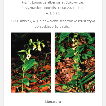
Fig. 1. Epipactis albensis at Bukowy Las,
Strzyżowskie Foothills, 15.08.2021. Phot.
A. Lipiec.
171T. Kwolek, A. Lipiec – Nowe stanowisko kruszczyka
połabskiego Epipactis…
Literatura