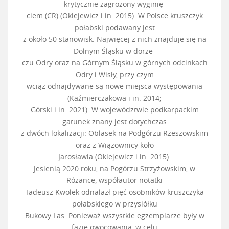
krytycznie zagrożony wyginię-
ciem (CR) (Oklejewicz i in. 2015). W Polsce kruszczyk
połabski podawany jest
z około 50 stanowisk. Najwięcej z nich znajduje się na
Dolnym Śląsku w dorze-
czu Odry oraz na Górnym Śląsku w górnych odcinkach
Odry i Wisły, przy czym
wciąż odnajdywane są nowe miejsca występowania
(Kaźmierczakowa i in. 2014;
Górski i in. 2021). W województwie podkarpackim
gatunek znany jest dotychczas
z dwóch lokalizacji: Oblasek na Podgórzu Rzeszowskim
oraz z Wiązownicy koło
Jarosławia (Oklejewicz i in. 2015).
Jesienią 2020 roku, na Pogórzu Strzyżowskim, w
Różance, współautor notatki
Tadeusz Kwolek odnalazł pięć osobników kruszczyka
połabskiego w przysiółku
Bukowy Las. Ponieważ wszystkie egzemplarze były w
fazie owocowania, w celu