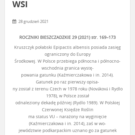
WSI
28 grudzień 2021
ROCZNIKI BIESZCZADZKIE 29 (2021) str. 169–173
Kruszczyk połabski Epipactis albensis posiada zasięg
ograniczony do Europy
Środkowej. W Polsce przebiega północna i północno-
wschodnia granica wystę-
powania gatunku (Kaźmierczakowa i in. 2014).
Gatunek po raz pierwszy opisa-
ny został z terenu Czech w 1978 roku (Nováková i Rydlo
1978), w Polsce został
odnaleziony dekadę później (Rydlo 1989). W Polskiej
Czerwonej Księdze Roślin
ma status VU – narażony na wyginięcie
(Kaźmierczakowa i in. 2014), zaś w wo-
jewództwie podkarpackim uznano go za gatunek