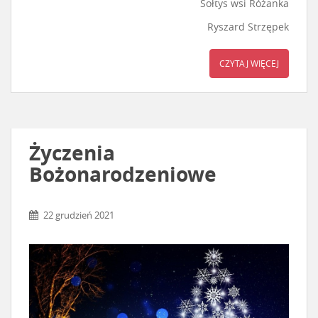
Sołtys wsi Różanka
Ryszard Strzępek
CZYTAJ WIĘCEJ
Życzenia
Bożonarodzeniowe
22 grudzień 2021