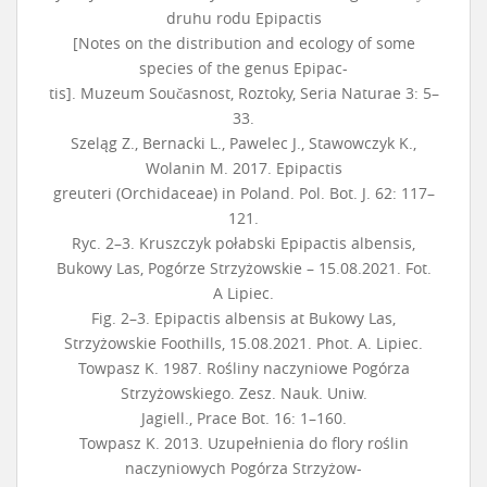
druhu rodu Epipactis
[Notes on the distribution and ecology of some
species of the genus Epipac-
tis]. Muzeum Současnost, Roztoky, Seria Naturae 3: 5–
33.
Szeląg Z., Bernacki L., Pawelec J., Stawowczyk K.,
Wolanin M. 2017. Epipactis
greuteri (Orchidaceae) in Poland. Pol. Bot. J. 62: 117–
121.
Ryc. 2–3. Kruszczyk połabski Epipactis albensis,
Bukowy Las, Pogórze Strzyżowskie – 15.08.2021. Fot.
A Lipiec.
Fig. 2–3. Epipactis albensis at Bukowy Las,
Strzyżowskie Foothills, 15.08.2021. Phot. A. Lipiec.
Towpasz K. 1987. Rośliny naczyniowe Pogórza
Strzyżowskiego. Zesz. Nauk. Uniw.
Jagiell., Prace Bot. 16: 1–160.
Towpasz K. 2013. Uzupełnienia do flory roślin
naczyniowych Pogórza Strzyżow-