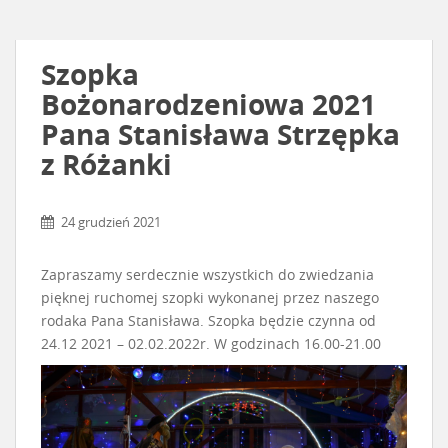
Szopka
Bożonarodzeniowa 2021
Pana Stanisława Strzępka
z Różanki
24 grudzień 2021
Zapraszamy serdecznie wszystkich do zwiedzania
pięknej ruchomej szopki wykonanej przez naszego
rodaka Pana Stanisława. Szopka będzie czynna od
24.12 2021 – 02.02.2022r. W godzinach 16.00-21.00