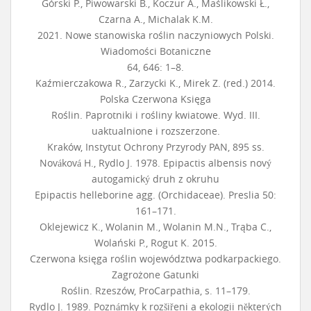
Górski P., Piwowarski B., Koczur A., Maślikowski Ł.,
Czarna A., Michalak K.M.
2021. Nowe stanowiska roślin naczyniowych Polski.
Wiadomości Botaniczne
64, 646: 1–8.
Kaźmierczakowa R., Zarzycki K., Mirek Z. (red.) 2014.
Polska Czerwona Księga
Roślin. Paprotniki i rośliny kwiatowe. Wyd. III.
uaktualnione i rozszerzone.
Kraków, Instytut Ochrony Przyrody PAN, 895 ss.
Nováková H., Rydlo J. 1978. Epipactis albensis nový
autogamický druh z okruhu
Epipactis helleborine agg. (Orchidaceae). Preslia 50:
161–171.
Oklejewicz K., Wolanin M., Wolanin M.N., Trąba C.,
Wolański P., Rogut K. 2015.
Czerwona księga roślin województwa podkarpackiego.
Zagrożone Gatunki
Roślin. Rzeszów, ProCarpathia, s. 11–179.
Rydlo J. 1989. Poznámky k rozšiřeni a ekologii nĕkterých