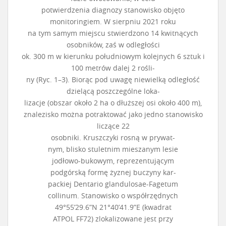
potwierdzenia diagnozy stanowisko objęto
monitoringiem. W sierpniu 2021 roku
na tym samym miejscu stwierdzono 14 kwitnących
osobników, zaś w odległości
ok. 300 m w kierunku południowym kolejnych 6 sztuk i
100 metrów dalej 2 rośli-
ny (Ryc. 1–3). Biorąc pod uwagę niewielką odległość
dzielącą poszczególne loka-
lizacje (obszar około 2 ha o dłuższej osi około 400 m),
znalezisko można potraktować jako jedno stanowisko
liczące 22
osobniki. Kruszczyki rosną w prywat-
nym, blisko stuletnim mieszanym lesie
jodłowo-bukowym, reprezentującym
podgórską formę żyznej buczyny kar-
packiej Dentario glandulosae-Fagetum
collinum. Stanowisko o współrzędnych
49°55’29.6”N 21°40’41.9”E (kwadrat
ATPOL FF72) zlokalizowane jest przy