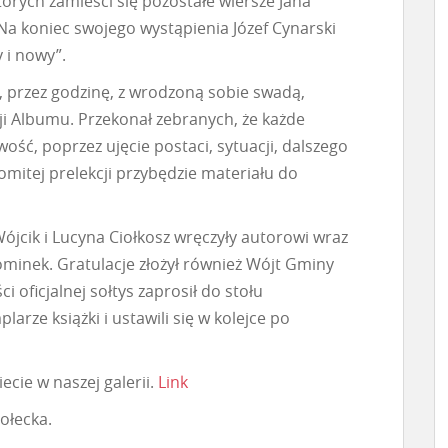
órych zamieści się pozostałe wiersze Jana
Na koniec swojego wystąpienia Józef Cynarski
 i nowy”.
, przez godzinę, z wrodzoną sobie swadą,
ji Albumu. Przekonał zebranych, że każde
wość, poprzez ujęcie postaci, sytuacji, dalszego
omitej prelekcji przybędzie materiału do
Wójcik i Lucyna Ciołkosz wręczyły autorowi wraz
ominek. Gratulacje złożył również Wójt Gminy
 oficjalnej sołtys zaprosił do stołu
arze książki i ustawili się w kolejce po
ecie w naszej galerii.
Link
ołecka.