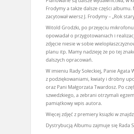
Planowane są dalsze wydawnictwa, w kt
Frodymy a także dalsze części albumu. 
zacytował wiersz J. Frodymy – „Rok stary
Witold Grodzki, po przejęciu mikrofonu
opowiadał o przygotowaniach i realizac
zdjęcie niesie w sobie wielopłaszczyzno
planu itp. Mamy nadzieję że po tej znak
dalszych opracowań.
W imieniu Rady Sołeckiej, Panie Agata 
z podziękowaniami, kwiaty i drobny up
oraz Pani Małgorzata Twardosz. Po części
szwedzkiego, a zebrani otrzymali egzempl
pamiątkowy wpis autora.
Więcej zdjęć z premiery książki w znajdzi
Dystrybucją Albumu zajmuje się Rada S