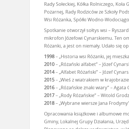
Rady Sołeckiej, Kółka Rolniczego, Koła
Pożarnej, Rady Rodziców ze Szkoły Pod
Wsi Różanka, Spółki Wodno-Wodociągow
Spotkanie otworzył sołtys wsi – Ryszar
mikrofon Józefowi Cynarskiemu. Ten o
Różanki, a jest on niemały. Udało się
1998
– „Historia wsi Różanki, jej miesz
2010
– „Różański alfabet” – Józef Cynars
2014
– „Alfabet Różański” – Józef Cynar
2015
– „Wieś z wiatrakiem w krajobrazie
2016
– „Różańskie znaki wiary” – Agata
2017
– „Rody Różańskie” – Witold Grodzk
2018
– „Wybrane wiersze Jana Frodymy” 
Opracowania książkowe i albumowe mog
Gminy, Lokalnej Grupy Działania, Urzęd