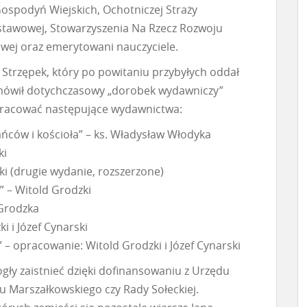
 Gospodyń Wiejskich, Ochotniczej Straży
stawowej, Stowarzyszenia Na Rzecz Rozwoju
ej oraz emerytowani nauczyciele.
d Strzępek, który po powitaniu przybyłych oddał
mówił dotychczasowy „dorobek wydawniczy”
 opracować następujące wydawnictwa:
kańców i kościoła” – ks. Władysław Włodyka
ki
ski (drugie wydanie, rozszerzone)
” – Witold Grodzki
 Grodzka
i i Józef Cynarski
– opracowanie: Witold Grodzki i Józef Cynarski
ły zaistnieć dzięki dofinansowaniu z Urzędu
u Marszałkowskiego czy Rady Sołeckiej.