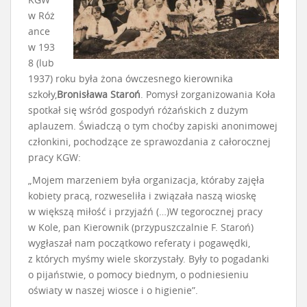
w Róż
ance
w 193
8 (lub
1937) roku była żona ówczesnego kierownika
szkoły,
Bronisława Staroń
. Pomysł zorganizowania Koła
spotkał się wśród gospodyń różańskich z dużym
aplauzem. Świadczą o tym choćby zapiski anonimowej
członkini, pochodzące ze sprawozdania z całorocznej
pracy KGW:
„Mojem marzeniem była organizacja, któraby zajęła
kobiety pracą, rozweseliła i związała naszą wioskę
w większą miłość i przyjaźń (…)W tegorocznej pracy
w Kole, pan Kierownik (przypuszczalnie F. Staroń)
wygłaszał nam początkowo referaty i pogawędki,
z których myśmy wiele skorzystały. Były to pogadanki
o pijaństwie, o pomocy biednym, o podniesieniu
oświaty w naszej wiosce i o higienie”.