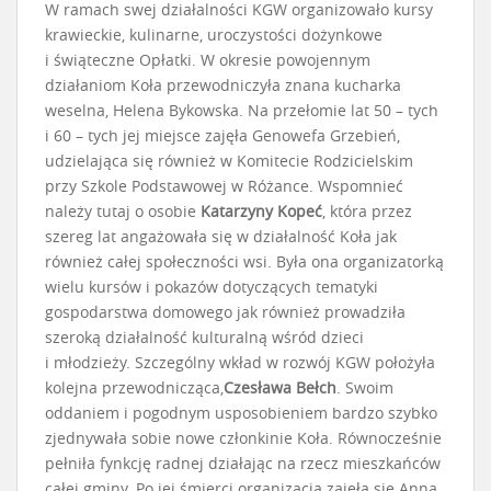
W ramach swej działalności KGW organizowało kursy
krawieckie, kulinarne, uroczystości dożynkowe
i świąteczne Opłatki. W okresie powojennym
działaniom Koła przewodniczyła znana kucharka
weselna, Helena Bykowska. Na przełomie lat 50 – tych
i 60 – tych jej miejsce zajęła Genowefa Grzebień,
udzielająca się również w Komitecie Rodzicielskim
przy Szkole Podstawowej w Różance. Wspomnieć
należy tutaj o osobie
Katarzyny Kopeć
, która przez
szereg lat angażowała się w działalność Koła jak
również całej społeczności wsi. Była ona organizatorką
wielu kursów i pokazów dotyczących tematyki
gospodarstwa domowego jak również prowadziła
szeroką działalność kulturalną wśród dzieci
i młodzieży. Szczególny wkład w rozwój KGW położyła
kolejna przewodnicząca,
Czesława Bełch
. Swoim
oddaniem i pogodnym usposobieniem bardzo szybko
zjednywała sobie nowe członkinie Koła. Równocześnie
pełniła fynkcję radnej działając na rzecz mieszkańców
całej gminy. Po jej śmierci organizacją zajęła się Anna