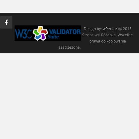
Design by:
wPeczar
ⓒ 2015
Strona wsi Różanka, Wszelkie
prawa do kopiowania
zastrzeżone.