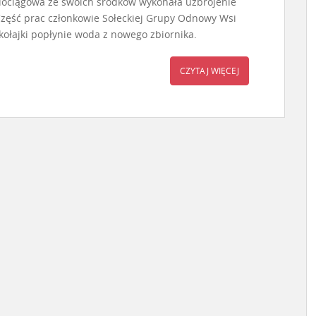
dociągowa ze swoich środków wykonała uzbrojenie
 Część prac członkowie Sołeckiej Grupy Odnowy Wsi
ikołajki popłynie woda z nowego zbiornika.
CZYTAJ WIĘCEJ