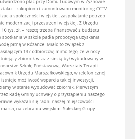
– utwardzono plac przy Domu Ludowym w Żyznowie
sztaku – zakupiono i zamontowano monitoring CCTV.
izacja społeczności wiejskiej, zaspokajanie potrzeb
nie modernizacji przestrzeni wiejskiej. Z Urzędu
0 tys. zł. – resztę trzeba finansować z budżetu
o spotkania w szkole padła propozycja uzyskania
dę pitną w Różance. Miało to związek z
silającym 137 odbiorców, mimo tego, że w nocy
Istniejący zbiornik wraz z siecią był wybudowany w
spodarstw: Szkołę Podstawową, Warsztaty Terapii
racownik Urzędu Marszałkowskiego, w telefonicznej
 istnieje możliwość wsparcia takiej inwestycji,
dziemy w stanie wybudować zbiornik. Pierwszym
przez Radę Gminy uchwały o przystąpieniu naszego
awie wykazali się radni naszej miejscowości.
marca, na zebraniu wiejskim: Sołeckiej Grupy