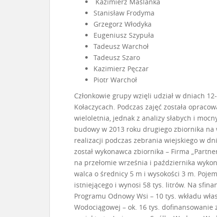
Kazimierz Maślanka
Stanisław Frodyma
Grzegorz Włodyka
Eugeniusz Szypuła
Tadeusz Warchoł
Tadeusz Szaro
Kazimierz Pęczar
Piotr Warchoł
Członkowie grupy wzięli udział w dniach 12
Kołaczycach. Podczas zajęć została opracowa
wieloletnia, jednak z analizy słabych i moc
budowy w 2013 roku drugiego zbiornika na 
realizacji podczas zebrania wiejskiego w d
został wykonawca zbiornika – Firma „Partner
na przełomie września i października wykona
walca o średnicy 5 m i wysokości 3 m. Poje
istniejącego i wynosi 58 tys. litrów. Na sfina
Programu Odnowy Wsi – 10 tys. wkładu włas
Wodociągowej – ok. 16 tys. dofinansowanie 