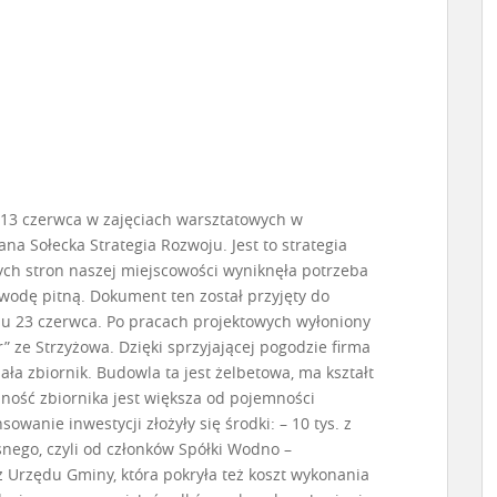
-13 czerwca w zajęciach warsztatowych w
na Sołecka Strategia Rozwoju. Jest to strategia
nych stron naszej miejscowości wyniknęła potrzeba
wodę pitną. Dokument ten został przyjęty do
niu 23 czerwca. Po pracach projektowych wyłoniony
” ze Strzyżowa. Dzięki sprzyjającej pogodzie firma
ła zbiornik. Budowla ta jest żelbetowa, ma kształt
mność zbiornika jest większa od pojemności
nsowanie inwestycji złożyły się środki: – 10 tys. z
nego, czyli od członków Spółki Wodno –
z Urzędu Gminy, która pokryła też koszt wykonania