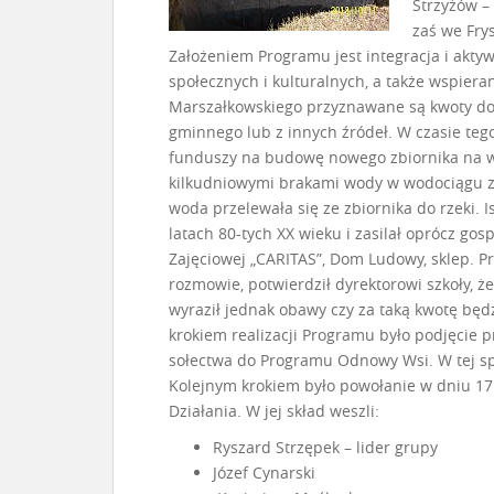
Strzyżów 
zaś we Fry
Założeniem Programu jest integracja i aktyw
społecznych i kulturalnych, a także wspiera
Marszałkowskiego przyznawane są kwoty do 1
gminnego lub z innych źródeł. W czasie teg
funduszy na budowę nowego zbiornika na wo
kilkudniowymi brakami wody w wodociągu za
woda przelewała się ze zbiornika do rzeki. 
latach 80-tych XX wieku i zasilał oprócz go
Zajęciowej „CARITAS”, Dom Ludowy, sklep. P
rozmowie, potwierdził dyrektorowi szkoły, że
wyraził jednak obawy czy za taką kwotę bę
krokiem realizacji Programu było podjęcie 
sołectwa do Programu Odnowy Wsi. W tej spr
Kolejnym krokiem było powołanie w dniu 17 
Działania. W jej skład weszli:
Ryszard Strzępek – lider grupy
Józef Cynarski