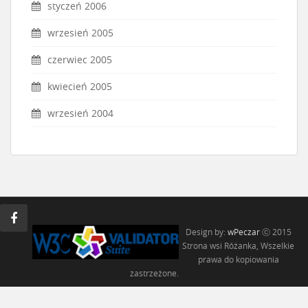
styczeń 2006
wrzesień 2005
czerwiec 2005
kwiecień 2005
wrzesień 2004
Design by:
wPeczar
ⓒ 2015
Strona wsi Różanka, Wszelkie
prawa do kopiowania
zastrzeżone.