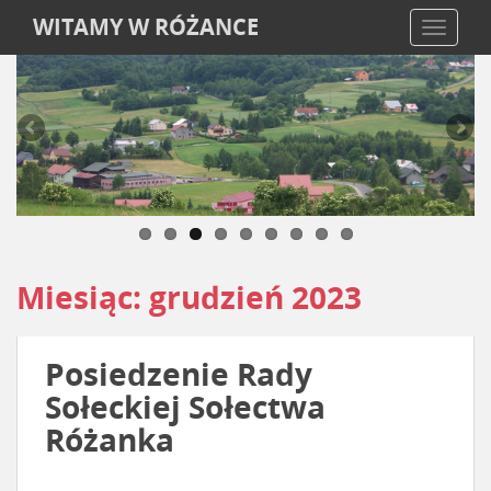
WITAMY W RÓŻANCE
TOGGLE
Miesiąc:
grudzień 2023
Posiedzenie Rady
Sołeckiej Sołectwa
Różanka