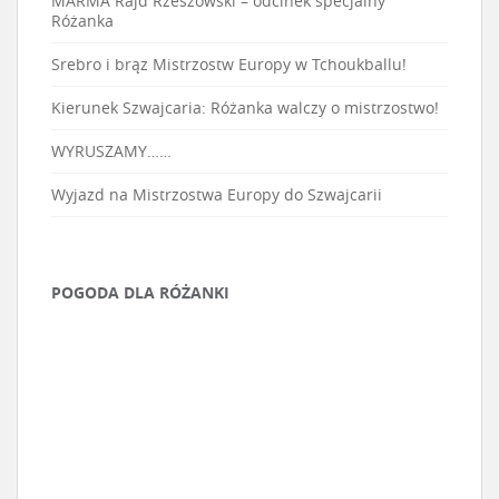
MARMA Rajd Rzeszowski – odcinek specjalny
Różanka
Srebro i brąz Mistrzostw Europy w Tchoukballu!
Kierunek Szwajcaria: Różanka walczy o mistrzostwo!
WYRUSZAMY……
Wyjazd na Mistrzostwa Europy do Szwajcarii
POGODA DLA RÓŻANKI