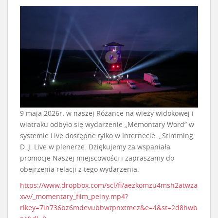
9 maja 2026r. w naszej Różance na wieży widokowej i
wiatraku odbyło się wydarzenie „Memontary Word” w
systemie Live dostępne tylko w Internecie. „Stimming
D. J. Live w plenerze. Dziękujemy za wspaniała
promocje Naszej miejscowości i zapraszamy do
obejrzenia relacji z tego wydarzenia.
https://www.dropbox.com/scl/fi/aezkomzu4msh2atwza
xvv/_momentary_film_pelny.mp4?
rlkey=7in736bz6mdevubbwtpnxtmez&e=4&st=2d8hwb