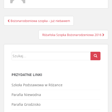
Bożonarodzeniowa szopka – już niebawem
Nawigacja postu
Różańska Szopka Bożonarodzeniowa 2016
PRZYDATNE LINKI
Szkoła Podstawowa w Różance
Parafia Niewodna
Parafia Grodzisko