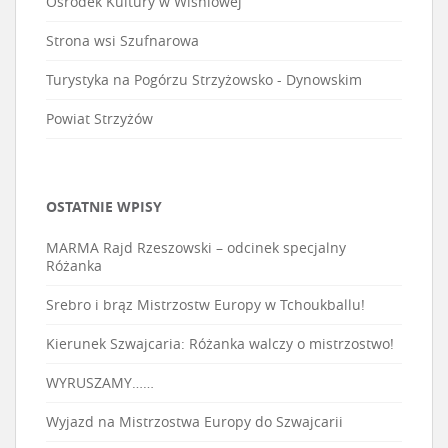
Ośrodek Kultury w Wiśniowej
Strona wsi Szufnarowa
Turystyka na Pogórzu Strzyżowsko - Dynowskim
Powiat Strzyżów
OSTATNIE WPISY
MARMA Rajd Rzeszowski – odcinek specjalny
Różanka
Srebro i brąz Mistrzostw Europy w Tchoukballu!
Kierunek Szwajcaria: Różanka walczy o mistrzostwo!
WYRUSZAMY……
Wyjazd na Mistrzostwa Europy do Szwajcarii