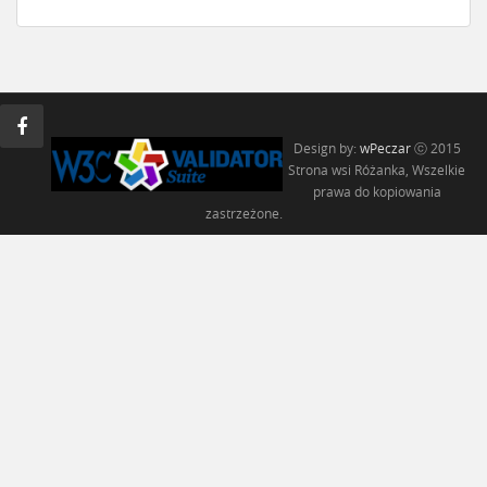
Design by:
wPeczar
ⓒ 2015
Strona wsi Różanka, Wszelkie
prawa do kopiowania
zastrzeżone.