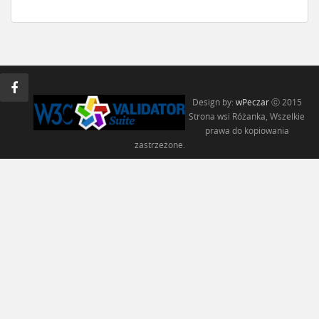
Design by:
wPeczar
ⓒ 2015
Strona wsi Różanka, Wszelkie
prawa do kopiowania
zastrzeżone.