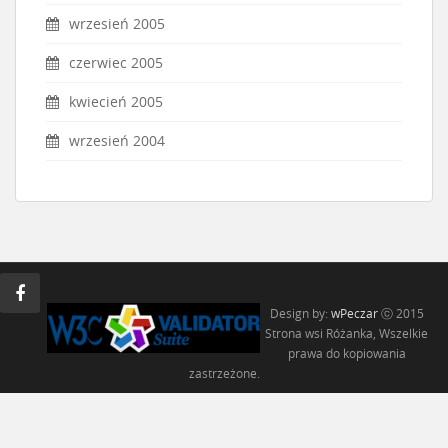
wrzesień 2005
czerwiec 2005
kwiecień 2005
wrzesień 2004
Design by:
wPeczar
ⓒ 2015
Strona wsi Różanka, Wszelkie
prawa do kopiowania
zastrzeżone.