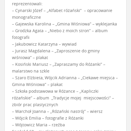
reprezentowali:
– Cynarski Józef – „Alfabet różański” – opracowanie
monograficzne
– Gajewska Karolina – „Gmina Wiśniowa” – wyklejanka
– Grodzka Agata – „Niebo z moich stron” – album
fotografii
– Jakubowicz Katarzyna – wywiad
– Jurasz Magdalena – „Zaproszenie do gminy
wiśniowa” – plakat
– Kosiński Mariusz – „Zapraszamy do Różanki” –
malarstwo na szkle
– Szaro Elżbieta, Wójcik Adrianna – „Ciekawe miejsca –
Gmina Wiśniowa” – plakat
– Szkoła podstawowa w Różance – „Kapliczki
różańskie” – album „Tradycje mojej miejscowości” –
zbiór prac plastycznych
– Warchoł Joanna – „Różański nastrój” – wiersz
– Wójcik Emilia – fotografie z Różanki
– Wójtowicz Maria – rzeźba