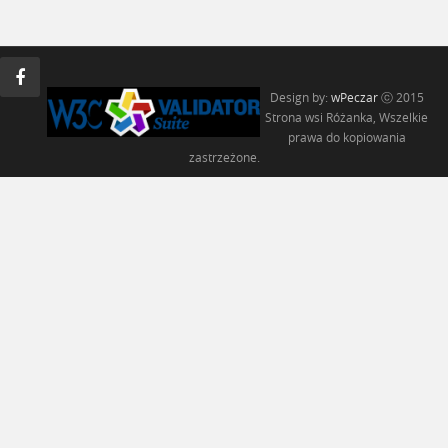
Design by:
wPeczar
ⓒ 2015
Strona wsi Różanka, Wszelkie
prawa do kopiowania
zastrzeżone.