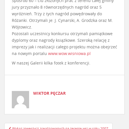
Spośród 60 – ciu złożonych prac z terenu całej gminy
jury przyznało 8 równorzędnych nagród oraz 5
wyróżnień. Trzy z tych nagród powędrowały do
Różanki. Otrzymali je: J. Cynarski, A. Grodzka oraz M.
Wójtowicz.
Pozostali uczestnicy konkursu otrzymali pamiątkowe
dyplomy oraz nagrody książkowe. Szeroką relację z
imprezy jak i realizacji całego projektu można obejrzeć
na nowym portalu
www.wow.wisniowa.pl
W naszej Galerii kilka fotek z konferencji.
WIKTOR PĘCZAR
Wykaz inwestycji zrealizowanych na terenie wsi w roku 2007