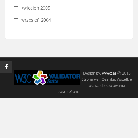
kwiecień 2005
wrzesień 2004
Design by:
wPeczar
ⓒ 2015
Strona wsi Różanka, Wszelkie
prawa do kopiowania
zastrzeżone.