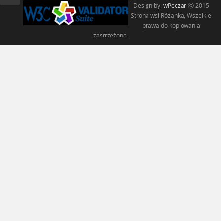
Design by:
wPeczar
ⓒ 2015
Strona wsi Różanka, Wszelkie
prawa do kopiowania
zastrzeżone.