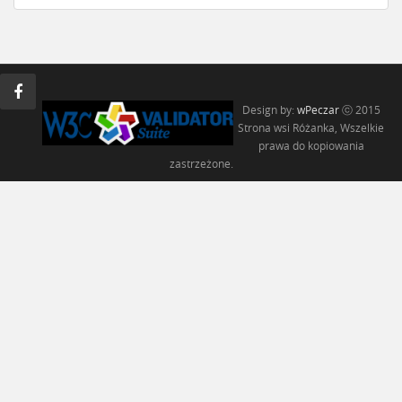
Design by:
wPeczar
ⓒ 2015
Strona wsi Różanka, Wszelkie
prawa do kopiowania
zastrzeżone.