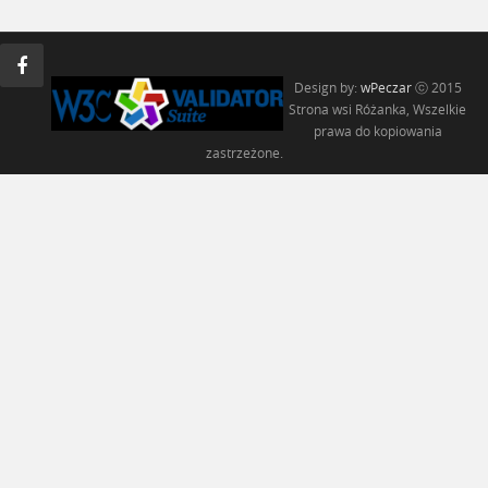
Design by:
wPeczar
ⓒ 2015
Strona wsi Różanka, Wszelkie
prawa do kopiowania
zastrzeżone.