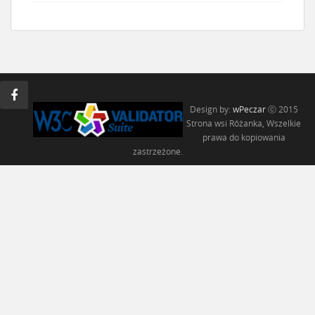
Design by:
wPeczar
ⓒ 2015
Strona wsi Różanka, Wszelkie
prawa do kopiowania
zastrzeżone.