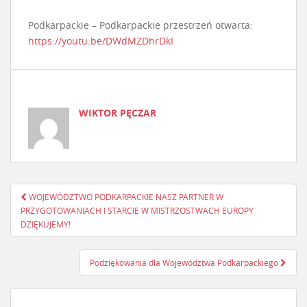
Podkarpackie – Podkarpackie przestrzeń otwarta:
https://youtu.be/DWdMZDhrDkI
WIKTOR PĘCZAR
WOJEWÓDZTWO PODKARPACKIE NASZ PARTNER W
Nawigacja postu
PRZYGOTOWANIACH I STARCIE W MISTRZOSTWACH EUROPY
DZIĘKUJEMY!
Podziękowania dla Województwa Podkarpackiego