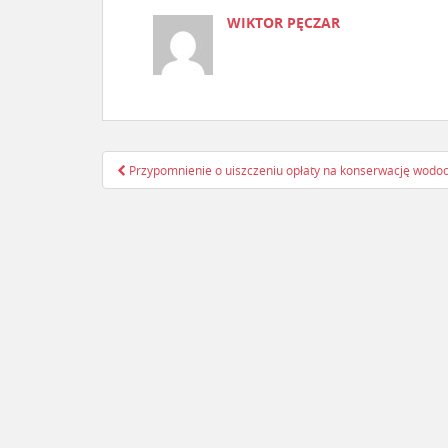
WIKTOR PĘCZAR
Przypomnienie o uiszczeniu opłaty na konserwację wodo
Nawigacja postu