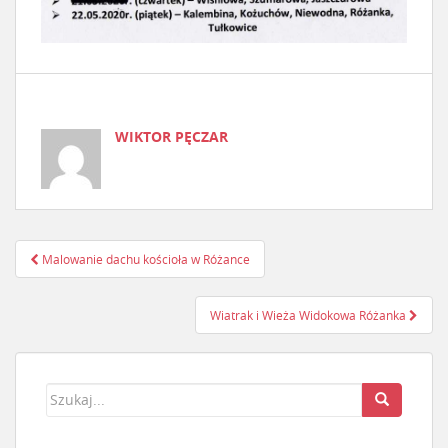
WIKTOR PĘCZAR
Malowanie dachu kościoła w Różance
Nawigacja postu
Wiatrak i Wieża Widokowa Różanka