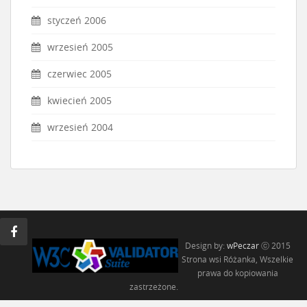
styczeń 2006
wrzesień 2005
czerwiec 2005
kwiecień 2005
wrzesień 2004
Design by:
wPeczar
ⓒ 2015
Strona wsi Różanka, Wszelkie
prawa do kopiowania
zastrzeżone.