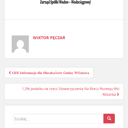
WIKTOR PĘCZAR
𝐎𝐙𝐄 𝐈𝐧𝐟𝐨𝐫𝐦𝐚𝐜𝐣𝐚 𝐝𝐥𝐚 𝐌𝐢𝐞𝐬𝐳𝐤𝐚ń𝐜𝐨́𝐰 𝐆𝐦𝐢𝐧𝐲 𝐖𝐢ś𝐧𝐢𝐨𝐰𝐚
Nawigacja postu
1,5% podatku na rzecz Stowarzyszenia Na Rzecz Rozwoju Wsi
Różanka