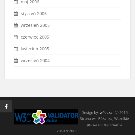
maj 2006
styczeń 2006
wrzesień 2005
czerwiec 2005
kwiecień 2005
wrzesień 2004
Design by:
wPeczar
ⓒ 2015
Strona wsi Różanka, Wszelkie
prawa do kopiowania
zastrzeżone.