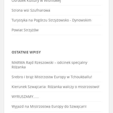
Ośrodek Kultury w Wiśniowej
Strona wsi Szufnarowa
Turystyka na Pogórzu Strzyżowsko - Dynowskim
Powiat Strzyżów
OSTATNIE WPISY
MARMA Rajd Rzeszowski – odcinek specjalny
Różanka
Srebro i brąz Mistrzostw Europy w Tchoukballu!
Kierunek Szwajcaria: Różanka walczy o mistrzostwo!
WYRUSZAMY……
Wyjazd na Mistrzostwa Europy do Szwajcarii