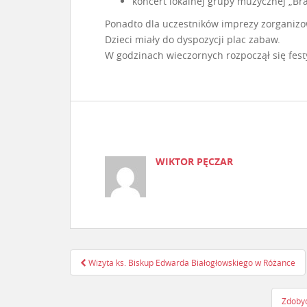
koncert lokalnej grupy muzycznej „Bra
Ponadto dla uczestników imprezy zorganizo
Dzieci miały do dyspozycji plac zabaw.
W godzinach wieczornych rozpoczął się fes
WIKTOR PĘCZAR
Wizyta ks. Biskup Edwarda Białogłowskiego w Różance
Nawigacja postu
Zdobyc