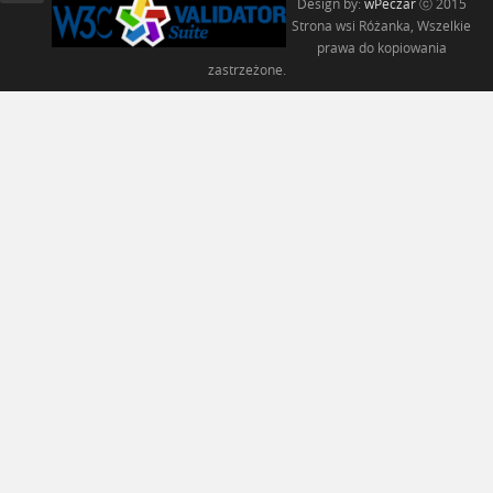
Design by:
wPeczar
ⓒ 2015
Strona wsi Różanka, Wszelkie
prawa do kopiowania
zastrzeżone.