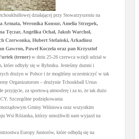
tchoukballowej działającej przy Stowarzyszeniu na
za Armata, Weronika Konsur, Amelia Strzępek,
yna Tęczar, Angelika Ochał, Jakub Warchoł,
ch Czerwonka, Hubert Stefański, Arkadiusz
an Gawron, Paweł Koczela oraz pan Krzysztof
urtek (trener)
w dniu 25-26 czerwca wzięli udział w
, które odbyły się w Rybniku. Jesteśmy dumni i
pszych drużyn w Polsce i że mogliśmy uczestniczyć w tak
emy Organizatorom – drużynie Tchoukball Ursus
przyjęcie, za sportową atmosferę i za to, że tak dużo
LCY. Szczególne podziękowania
amorządowym Gminy Wiśniowa oraz wszystkim
u Wsi Różanka, którzy umożliwili nam wyjazd na
istrzostwa Europy Juniorów, które odbędą się na