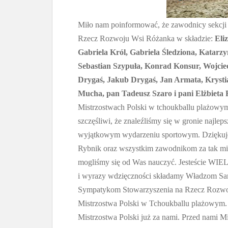
Miło nam poinformować, że zawodnicy sekcji 
Rzecz Rozwoju Wsi Różanka w składzie:
Eli
Gabriela Król, Gabriela Śledziona, Katarz
Sebastian Szypuła, Konrad Konsur, Wojcie
Drygaś, Jakub Drygaś, Jan Armata, Krysti
Mucha, pan Tadeusz Szaro i pani Elżbieta F
Mistrzostwach Polski w tchoukballu plażowym
szczęśliwi, że znaleźliśmy się w gronie najle
wyjątkowym wydarzeniu sportowym.
Dziękuj
Rybnik oraz wszystkim zawodnikom za tak miłe 
mogliśmy się od Was nauczyć. Jesteście WIE
i wyrazy wdzięczności składamy Władzom S
Sympatykom Stowarzyszenia na Rzecz Rozwoj
Mistrzostwa Polski w Tchoukballu plażowym.
Mistrzostwa Polski już za nami. Przed nami M